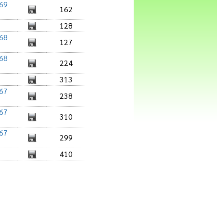
569
162
128
568
127
568
224
313
567
238
567
310
567
299
410