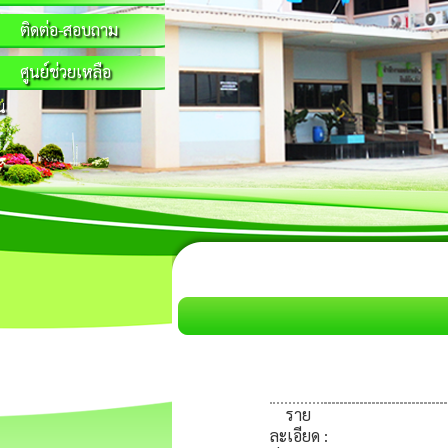
ติดต่อ-สอบถาม
ศูนย์ช่วยเหลือ
น
ราย
ละเอียด
: