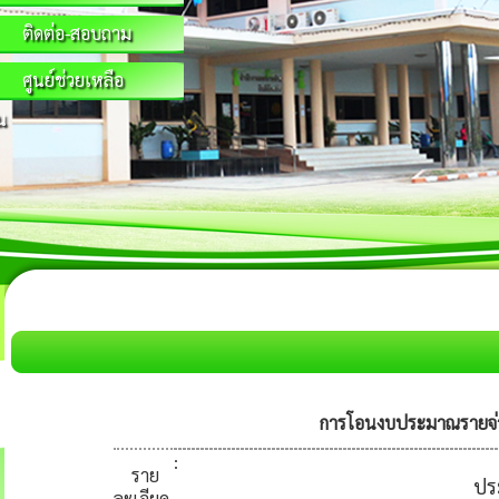
ติดต่อ-สอบถาม
ศูนย์ช่วยเหลือ
น
การโอนงบประมาณรายจ่าย
:
ราย
ปร
ละเอียด