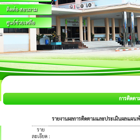
ติดต่อ-สอบถาม
ศูนย์ช่วยเหลือ
น
การติดต
รายงานผลการติดตามและประเมินผลแผนพั
ราย
ละเอียด
: