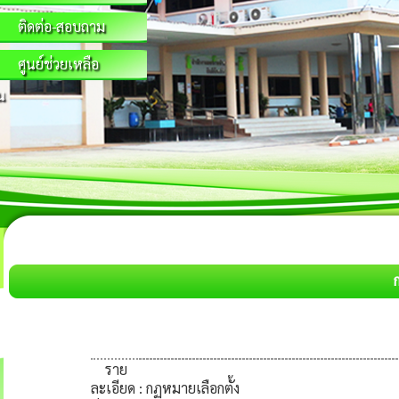
ติดต่อ-สอบถาม
ศูนย์ช่วยเหลือ
น
ราย
ละเอียด
: กฏหมายเลือกตั้ง