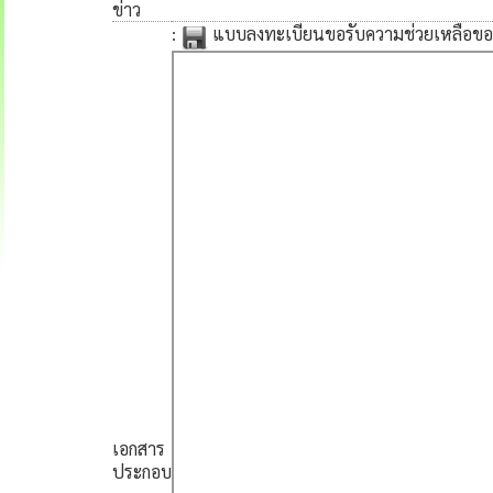
ข่าว
:
แบบลงทะเบียนขอรับความช่วยเหลือขอ
เอกสาร
ประกอบ