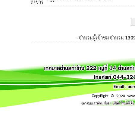
ลงข่าว
- จำนวนผู้เข้าชม จำนวน
130