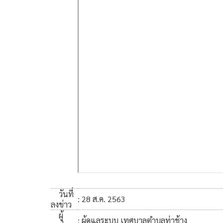
วันที่
: 28 ส.ค. 2563
ลงข่าว
ผู้
: ผู้ดูแลระบบ เทศบาลตำบลท่าช้าง