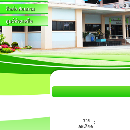
ติดต่อ-สอบถาม
ศูนย์ช่วยเหลือ
น
ราย
:
ละเอียด