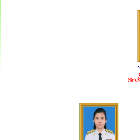
น
(นักบร