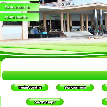
ติดต่อ-สอบถาม
ศูนย์ช่วยเหลือ
น